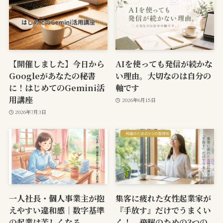
【開催しました】今日から
AIを使っても発信が続かな
Googleがあなたの秘書
い理由。大切なのは自分の
に！はじめてのGemini活
軸です
用講座
2026年6月15日
2026年7月3日
一人社長・個人事業主が抱
集客に疲れた女性起業家が
えやすい違和感｜数字基準
『手放す』だけでうまくい
の起業は苦しくなる
く！ 飛躍のための3つの